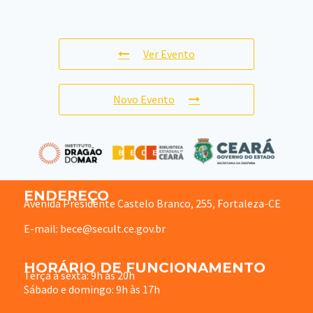
Ver Evento
Novo Evento
ENDEREÇO
Avenida Presidente Castelo Branco, 255, Fortaleza-CE
E-mail: bece@secult.ce.gov.br
HORÁRIO DE FUNCIONAMENTO
Terça à sexta: 9h às 20h
Sábado e domingo: 9h às 17h