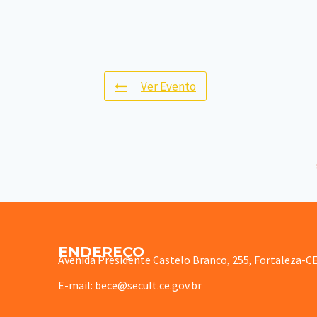
Ver Evento
ENDEREÇO
Avenida Presidente Castelo Branco, 255, Fortaleza-C
E-mail: bece@secult.ce.gov.br