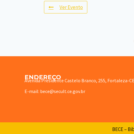
Ver Evento
ENDEREÇO
Avenida Presidente Castelo Branco, 255, Fortaleza-C
E-mail: bece@secult.ce.gov.br
BECE – Bib