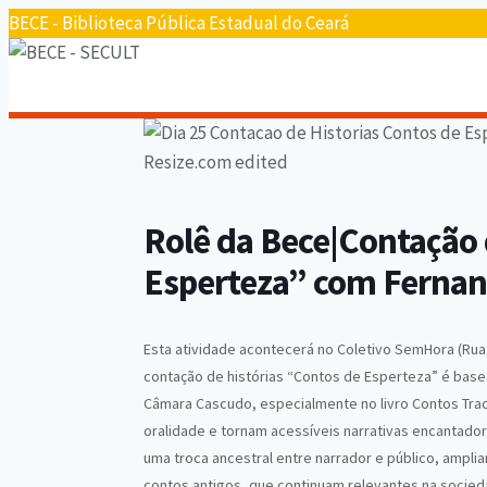
BECE - Biblioteca Pública Estadual do Ceará
Rolê da Bece|Contação 
Esperteza” com Fernan
Esta atividade acontecerá no Coletivo SemHora (Rua 
contação de histórias “Contos de Esperteza” é basea
Câmara Cascudo, especialmente no livro Contos Tradi
oralidade e tornam acessíveis narrativas encantador
uma troca ancestral entre narrador e público, ampli
contos antigos, que continuam relevantes na socied