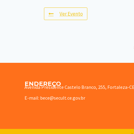
Ver Evento
ENDEREÇO
Avenida Presidente Castelo Branco, 255, Fortaleza-C
E-mail: bece@secult.ce.gov.br