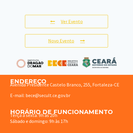
Ver Evento
Novo Evento
ENDEREÇO
Avenida Presidente Castelo Branco, 255, Fortaleza-CE
E-mail: bece@secult.ce.gov.br
HORÁRIO DE FUNCIONAMENTO
Terça à sexta: 9h às 20h
Sábado e domingo: 9h às 17h