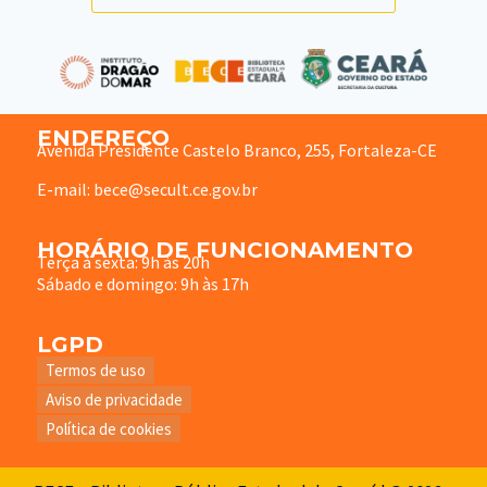
ENDEREÇO
Avenida Presidente Castelo Branco, 255, Fortaleza-CE
E-mail: bece@secult.ce.gov.br
HORÁRIO DE FUNCIONAMENTO
Terça à sexta: 9h às 20h
Sábado e domingo: 9h às 17h
LGPD
Termos de uso
Aviso de privacidade
Política de cookies