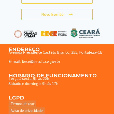
Novo Evento
ENDEREÇO
Avenida Presidente Castelo Branco, 255, Fortaleza-CE
E-mail: bece@secult.ce.gov.br
HORÁRIO DE FUNCIONAMENTO
Terça à sexta: 9h às 20h
Sábado e domingo: 9h às 17h
LGPD
Termos de uso
Aviso de privacidade