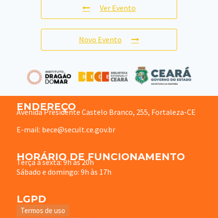
Ver Evento
Novo Evento
ENDEREÇO
Avenida Presidente Castelo Branco, 255, Fortaleza-CE
E-mail: bece@secult.ce.gov.br
HORÁRIO DE FUNCIONAMENTO
Terça à sexta: 9h às 20h
Sábado e domingo: 9h às 17h
LGPD
Termos de uso