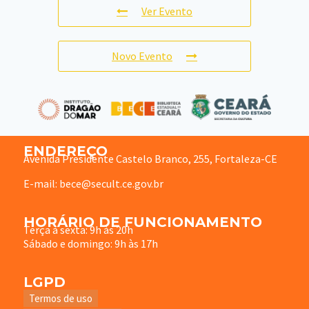
Ver Evento
Novo Evento
ENDEREÇO
Avenida Presidente Castelo Branco, 255, Fortaleza-CE
E-mail: bece@secult.ce.gov.br
HORÁRIO DE FUNCIONAMENTO
Terça à sexta: 9h às 20h
Sábado e domingo: 9h às 17h
LGPD
Termos de uso