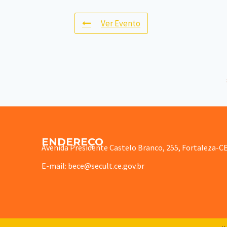
Ver Evento
ENDEREÇO
Avenida Presidente Castelo Branco, 255, Fortaleza-C
E-mail: bece@secult.ce.gov.br