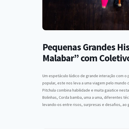
Pequenas Grandes Hist
Malabar” com Coletivo
Um espetáculo lúdico de grande interação com o p
popular, este nos leva a uma viagem pelo mundo do
Pitchula combina habilidade e muita gaiatice nesta 
Bolinhas, Corda bamba, uma a uma, diferentes té
levando-os entre risos, surpresas e desafios, ao g