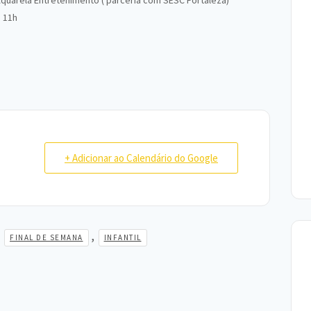
quarela Entretenimento ( parceria com SESC Fortaleza)
 11h
+ Adicionar ao Calendário do Google
,
,
FINAL DE SEMANA
INFANTIL