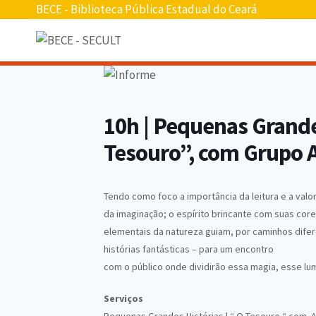
Pular
BECE - Biblioteca Pública Estadual do Ceará
para
o
conteúdo
10h | Pequenas Grande
Tesouro”, com Grupo 
Tendo como foco a importância da leitura e a valo
da imaginação; o espírito brincante com suas co
elementais da natureza guiam, por caminhos difere
histórias fantásticas – para um encontro
com o público onde dividirão essa magia, esse lum
Serviços