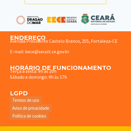
ENDEREÇO
Avenida Presidente Castelo Branco, 255, Fortaleza-CE
E-mail: bece@secult.ce.gov.br
HORÁRIO DE FUNCIONAMENTO
Terça à sexta: 9h às 20h
Sábado e domingo: 9h às 17h
LGPD
Termos de uso
Aviso de privacidade
Política de cookies