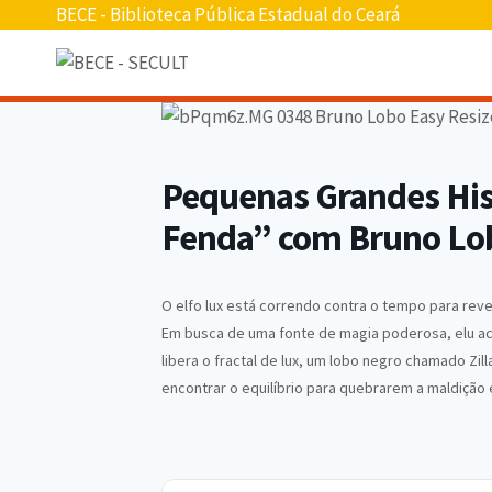
Pular
BECE - Biblioteca Pública Estadual do Ceará
para
o
conteúdo
Pequenas Grandes Hist
Fenda” com Bruno Lo
O elfo lux está correndo contra o tempo para re
Em busca de uma fonte de magia poderosa, elu ac
libera o fractal de lux, um lobo negro chamado Zi
encontrar o equilíbrio para quebrarem a maldição