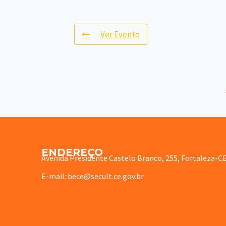
Ver Evento
ENDEREÇO
Avenida Presidente Castelo Branco, 255, Fortaleza-C
E-mail: bece@secult.ce.gov.br