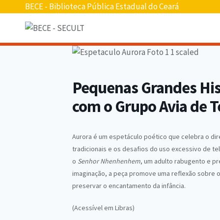
Pular
BECE - Biblioteca Pública Estadual do Ceará
para
o
conteúdo
Pequenas Grandes Hist
com o Grupo Avia de T
Aurora é um espetáculo poético que celebra o dire
tradicionais e os desafios do uso excessivo de te
o
Senhor Nhenhenhem
, um adulto rabugento e pr
imaginação, a peça promove uma reflexão sobre o 
preservar o encantamento da infância.
(Acessível em Libras)