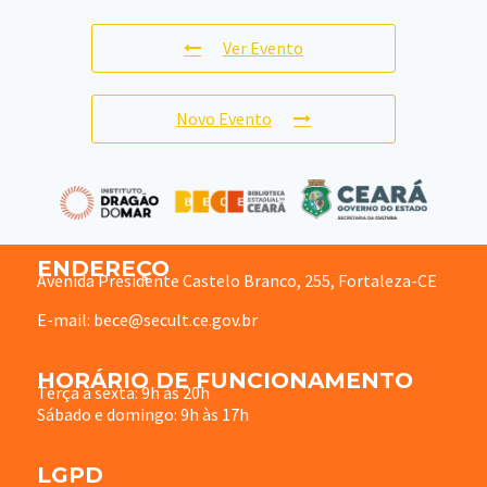
Ver Evento
Novo Evento
ENDEREÇO
Avenida Presidente Castelo Branco, 255, Fortaleza-CE
E-mail: bece@secult.ce.gov.br
HORÁRIO DE FUNCIONAMENTO
Terça à sexta: 9h às 20h
Sábado e domingo: 9h às 17h
LGPD