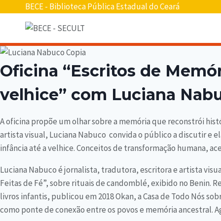
BECE - Biblioteca Pública Estadual do Ceará
Oficina “Escritos de Memór
velhice” com Luciana Nab
A oficina propõe um olhar sobre a memória que reconstrói históri
artista visual, Luciana Nabuco convida o público a discutir e
infância até a velhice. Conceitos de transformação humana, acei
Luciana Nabuco é jornalista, tradutora, escritora e artista vis
Feitas de Fé”, sobre rituais de candomblé, exibido no Benin. Re
livros infantis, publicou em 2018 Okan, a Casa de Todo Nós sob
como ponte de conexão entre os povos e memória ancestral. A