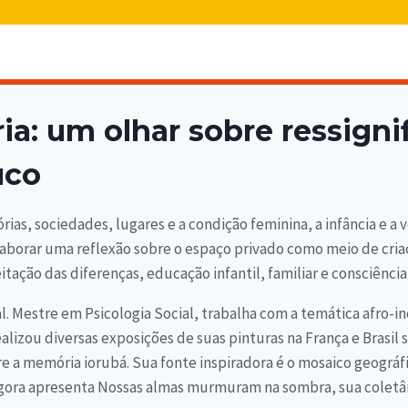
ia: um olhar sobre ressigni
uco
as, sociedades, lugares e a condição feminina, a infância e a ve
 elaborar uma reflexão sobre o espaço privado como meio de cr
tação das diferenças, educação infantil, familiar e consciência 
ual. Mestre em Psicologia Social, trabalha com a temática afro-
alizou diversas exposições de suas pinturas na França e Brasil s
re a memória iorubá. Sua fonte inspiradora é o mosaico geográf
gora apresenta Nossas almas murmuram na sombra, sua coletân