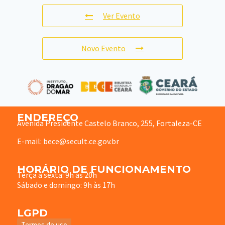
Ver Evento
Novo Evento
ENDEREÇO
Avenida Presidente Castelo Branco, 255, Fortaleza-CE
E-mail: bece@secult.ce.gov.br
HORÁRIO DE FUNCIONAMENTO
Terça à sexta: 9h às 20h
Sábado e domingo: 9h às 17h
LGPD
Termos de uso