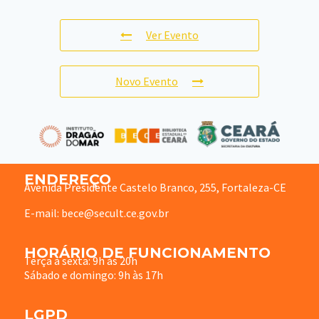
Ver Evento
Novo Evento
ENDEREÇO
Avenida Presidente Castelo Branco, 255, Fortaleza-CE
E-mail: bece@secult.ce.gov.br
HORÁRIO DE FUNCIONAMENTO
Terça à sexta: 9h às 20h
Sábado e domingo: 9h às 17h
LGPD