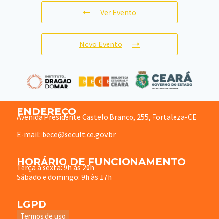
Ver Evento
Novo Evento
ENDEREÇO
Avenida Presidente Castelo Branco, 255, Fortaleza-CE
E-mail: bece@secult.ce.gov.br
HORÁRIO DE FUNCIONAMENTO
Terça à sexta: 9h às 20h
Sábado e domingo: 9h às 17h
LGPD
Termos de uso