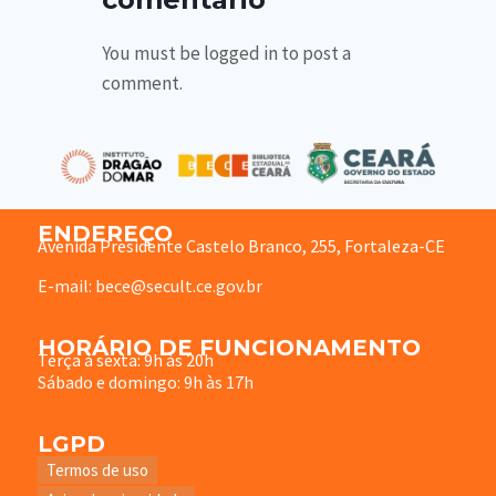
You must be logged in to post a
comment.
ENDEREÇO
Avenida Presidente Castelo Branco, 255, Fortaleza-CE
E-mail: bece@secult.ce.gov.br
HORÁRIO DE FUNCIONAMENTO
Terça à sexta: 9h às 20h
Sábado e domingo: 9h às 17h
LGPD
Termos de uso