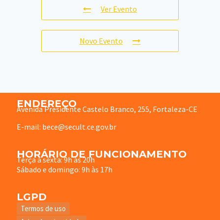
Ver Evento
Novo Evento
ENDEREÇO
Avenida Presidente Castelo Branco, 255, Fortaleza-CE
E-mail: bece@secult.ce.gov.br
HORÁRIO DE FUNCIONAMENTO
Terça à sexta: 9h às 20h
Sábado e domingo: 9h às 17h
LGPD
Termos de uso