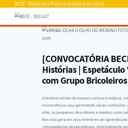
Pular
BECE - Biblioteca Pública Estadual do Ceará
para
o
conteúdo
[CONVOCATÓRIA BECE
Histórias | Espetácul
com Grupo Bricoleiros
A história retrata de maneira curiosa e realista,
reviravolta na casa aprontando várias confusões. 
mãe, os pequenos descobrem a mentira como saída
Mas isso gera em seus interiores um aprendizado 
consequências desagradáveis, principalmente um 