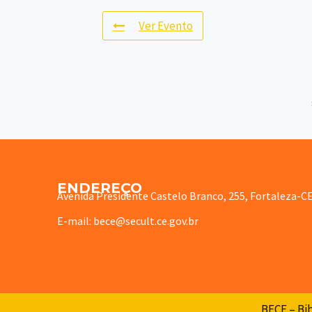
Ver Evento
ENDEREÇO
Avenida Presidente Castelo Branco, 255, Fortaleza-C
E-mail: bece@secult.ce.gov.br
BECE – Bib