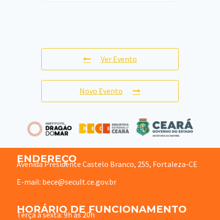
Ver Evento
Novo Evento
ENDEREÇO
Avenida Presidente Castelo Branco, 255, Fortaleza-CE
E-mail: bece@secult.ce.gov.br
HORÁRIO DE FUNCIONAMENTO
Terça à sexta: 9h às 20h